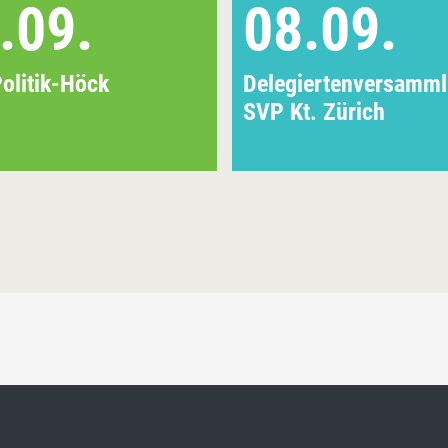
.09.
08.09.
olitik-Höck
Delegiertenversamm
SVP Kt. Zürich