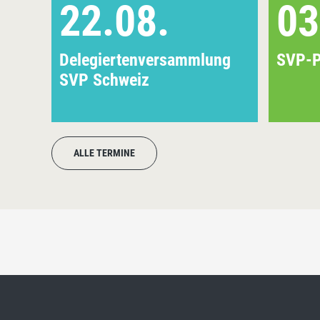
22.08.
03
Delegiertenversammlung
SVP-P
SVP Schweiz
ALLE TERMINE