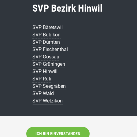
SVP Bezirk Hinwil
SVP Bäretswil
SVP Bubikon
SVP Dürnten
SVP Fischenthal
SVP Gossau
SVP Grüningen
SVP Hinwill
SVP Rüti
SVP Seegräben
SVP Wald
SVP Wetzikon
ICH BIN EINVERSTANDEN