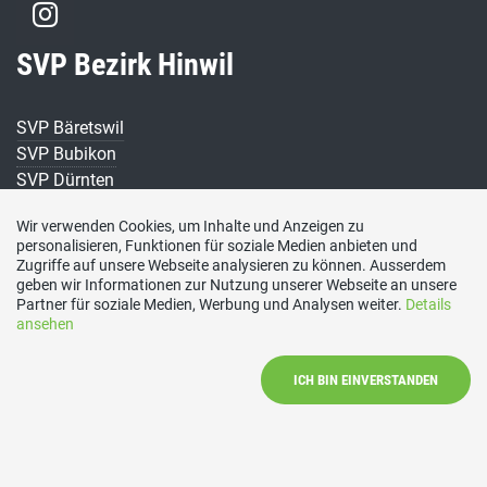
SVP Bezirk Hinwil
SVP Bäretswil
SVP Bubikon
SVP Dürnten
SVP Fischenthal
Wir verwenden Cookies, um Inhalte und Anzeigen zu
SVP Gossau
personalisieren, Funktionen für soziale Medien anbieten und
SVP Grüningen
Zugriffe auf unsere Webseite analysieren zu können. Ausserdem
SVP Hinwill
geben wir Informationen zur Nutzung unserer Webseite an unsere
Partner für soziale Medien, Werbung und Analysen weiter.
Details
SVP Rüti
ansehen
SVP Seegräben
SVP Wald
ICH BIN EINVERSTANDEN
SVP Wetzikon