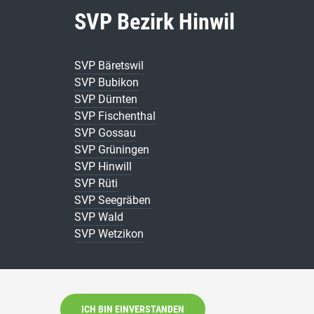
SVP Bezirk Hinwil
SVP Bäretswil
SVP Bubikon
SVP Dürnten
SVP Fischenthal
SVP Gossau
SVP Grüningen
SVP Hinwill
SVP Rüti
SVP Seegräben
SVP Wald
SVP Wetzikon
ICH BIN EINVERSTANDEN