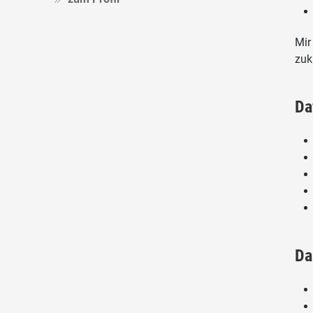
Mir
zuk
Da
Da