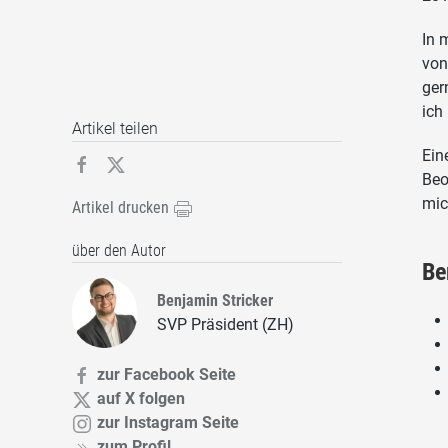
In 
von
ger
ich
Artikel teilen
Ein
Beo
mic
Artikel drucken
über den Autor
Be
Benjamin Stricker
SVP Präsident (ZH)
zur Facebook Seite
auf X folgen
zur Instagram Seite
zum Profil