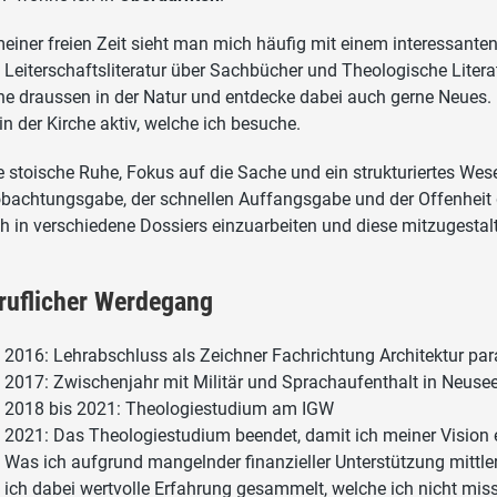
meiner freien Zeit sieht man mich häufig mit einem interessanten
 Leiterschaftsliteratur über Sachbücher und Theologische Literat
ne draussen in der Natur und entdecke dabei auch gerne Neues.
 in der Kirche aktiv, welche ich besuche.
e stoische Ruhe, Fokus auf die Sache und ein strukturiertes We
bachtungsgabe, der schnellen Auffangsgabe und der Offenheit g
h in verschiedene Dossiers einzuarbeiten und diese mitzugestal
ruflicher Werdegang
2016: Lehrabschluss als Zeichner Fachrichtung Architektur para
2017: Zwischenjahr mit Militär und Sprachaufenthalt in Neuse
2018 bis 2021: Theologiestudium am IGW
2021: Das Theologiestudium beendet, damit ich meiner Vision
Was ich aufgrund mangelnder finanzieller Unterstützung mittle
ich dabei wertvolle Erfahrung gesammelt, welche ich nicht mis