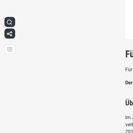
F
Für
Der
Üb
Im 
ver
201